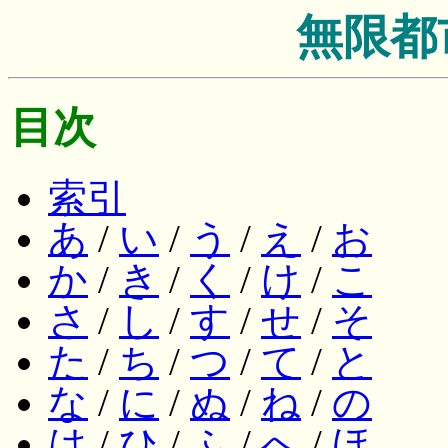
無限都
目次
索引
あ
/
い
/
う
/
え
/
お
か
/
き
/
く
/
け
/
こ
さ
/
し
/
す
/
せ
/
そ
た
/
ち
/
つ
/
て
/
と
な
/
に
/
ぬ
/
ね
/
の
は
/
ひ
/
ふ
/
へ
/
ほ