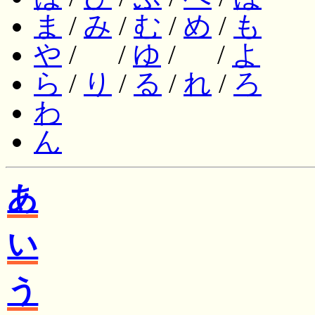
ま
/
み
/
む
/
め
/
も
や
/ /
ゆ
/ /
よ
ら
/
り
/
る
/
れ
/
ろ
わ
ん
あ
い
う