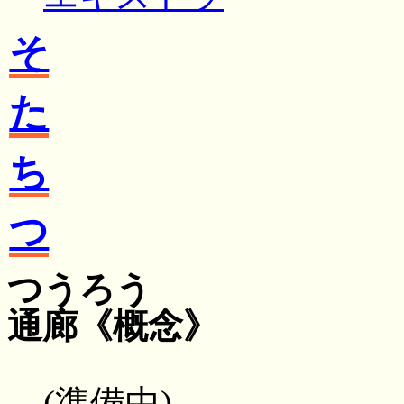
そ
た
ち
つ
つうろう
通廊
《概念》
(準備中)