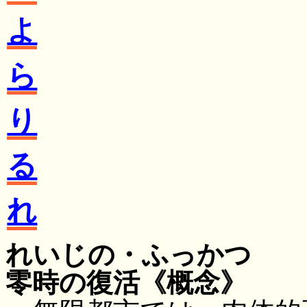
よ
ら
り
る
れ
れいじの・ふっかつ
零時の復活
《概念》