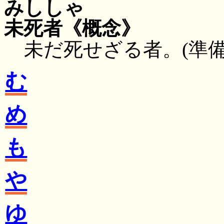
みししゃ
未死者
《概念》
未だ死せざる者。(準備
む
め
も
や
ゆ