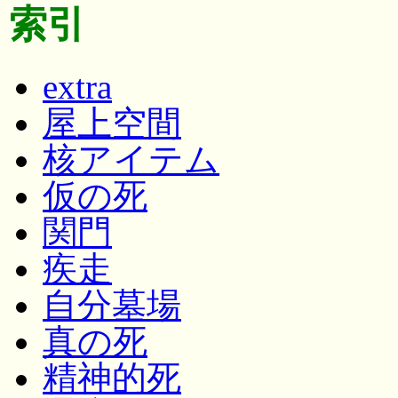
索引
extra
屋上空間
核アイテム
仮の死
関門
疾走
自分墓場
真の死
精神的死