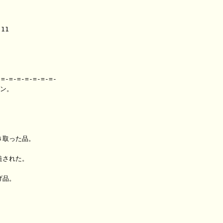
1

=-=-=-=-=-=-=-

ン。

取った品。

された。

品。
