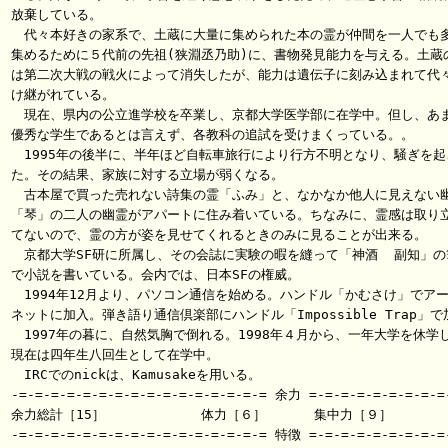
放棄している。

　代々本好きの家系で、土蔵に大量に集められた本の霊が仲間を一人でも多
集めるために５代前の先祖(狭淵丞乃助)に、書物発見能力を与える。土蔵の
は第二次大戦の戦火によって消失したが、能力は遺伝子に刻み込まれて代々
け継がれている。

　現在、県内の公立進学校を卒業し、京都大学医学部に在学中。但し、あま
優秀な学生であるとは言えず、各教科の追試を受けまくっている。。

　1995年の後半に、半年ほど自転車旅行により行方不明となり、騒ぎを起こ
た。その結果、家族に対する立場が弱くなる。

　古本屋で買った売れない詩集の霊「ふみ」と、なかなか他人に見えない幽
「琴」の二人の幽霊がアパートに住み着いている。ちなみに、霊感は取り立
てないので、霊の方が姿を見せてくれるときのみに見ることが出来る。

　京都大学SF研に所属し、その会誌に実験の暇を縫って「神酒  副知」の筆
で小説を書いている。会内では、日本SFの権威。

　1994年12月より、パソコン通信を始める。ハンドル「かむさけ」でアー
ネットに加入。弾き語り通信倶楽部にハンドル「Impossible Trap」で
　1997年の暮に、自然気胸で倒れる。1998年４月から、一年大学を休学し
現在は四年生八回生として在学中。

　IRCでのnickは、Kamusakeを用いる。

-=-=-=-=-=-=-=-=-=-=-=-=-=-=-=-= 余力 =-=-=-=-=-=-=-=-=-
余力総計［15］            体力［６］      集中力［９］

-=-=-=-=-=-=-=-=-=-=-=-=-=-=-=-= 特徴 =-=-=-=-=-=-=-=-=-