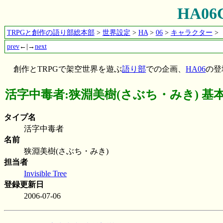
HA0
TRPGと創作の語り部総本部
>
世界設定
>
HA
>
06
>
キャラクター
>
prev
←|→
next
創作とTRPGで架空世界を遊ぶ
語り部
での企画、
HA06
の登
活字中毒者:狭淵美樹(さぶち・みき) 基
タイプ名
活字中毒者
名前
狭淵美樹(さぶち・みき)
担当者
Invisible Tree
登録更新日
2006-07-06