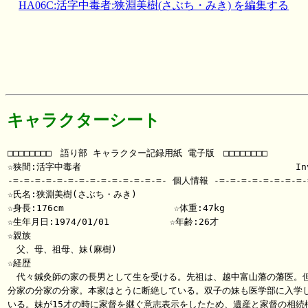
HA06C:活字中毒者:狭淵美樹(さぶち・みき) を編集する
キャラクターシート
□□□□□□□□　語り部 キャラクター記録用紙 電子版　□□□□□□□□

☆狭間:活字中毒者                                       Inv
-=-=-=-=-=-=-=-=-=-=-=-=-=-=- 個人情報 -=-=-=-=-=-=-=-=-=
☆氏名:狭淵美樹(さぶち・みき)                              　
☆身長:176cm                    ☆体重:47kg

☆生年月日:1974/01/01           ☆年齢:26才

☆親族

　父、母、祖母、妹(麻樹)

☆経歴

　代々鍼灸師の家の長男として生を受ける。先祖は、越中富山藩の藩医。但
分家の分家の分家。本家はとうに断絶している。双子の妹も医学部に入学し
いる。妹が15才の時に家督を継ぐ意志表示をしたため、遺産と家督の相続権