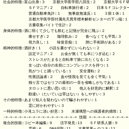
社会的特徴:富山出身:３　　京都大学医学部八回生:２　　京都大学ＳＦ研:
           ＳＦマニア:２　　自転車旅行者:２　　日本ＳＦコレクター
           普通自動車免許:１　　無事故無違反:１　　３留１休:１

           京都大学医学部付属先天異常標本解析センターの下っ端:１

           古書収集バイトで生計:２

身体的特徴:酒に弱くて少しでも飲むと記憶が完全に飛ぶ:２

           痩せすぎ:２　　珈琲飲み:２　　食べなくても平気:３

           視力良し:１　　味覚音痴:１　　肺に手術跡がある:２

精神的特徴:酒好き:１　　小説を書かずにいられない:２

           設定マニア:２　　お金が無くても本につぎ込む:２

           ストレスがたまると自転車で旅に出たくなる:２

           女っぽい自分の名前にコンプレックスを持つ:１

           気がつくと踊っている:１　　安全運転:２

           性善説論者:２　　血や怪我を見ても全く平気:１

           独り言ではセリフの最初の一音を省略しがちである:１

           タロットに悪い思い出:１　　他人を好意的に解釈:２

           勘違い（たいていは罪はない）をしやすい:３

その他特徴:あまり知人を疑わないので騙されやすい:１

           霊に好かれやすい:３

一時的特徴:小滝ユラに淡い好意:３　　水瀬璃慧への保護者的感情:１

-=-=-=-=-=-=-=-=-=-=-=-=-=-=-=-= 技能 =-=-=-=-=-=-=-=-=-
複合的技能:コピー本編集:９　　活字発見:13　　ＳＦ研系人脈:９

           霊視:６　　DNA採取:11　　古書業界へのコネ:12
