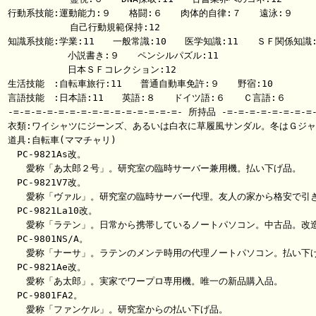
行動系技能:運動能力:９　　格闘:６　　肉体的自律:７　　遠泳:９

           自己行動規範保持:12

知識系技能:学業:11　　一般常識:10　　医学知識:11　　ＳＦ関係知識:1
        　 小説書き:９　　ペンシルパズル:11

        　 日本ＳＦコレクション:12

生活技能　:自転車旅行:11　　普通自動車免許:９　　野宿:10

言語技能　:日本語:11　　英語:８　　ドイツ語:６　　Ｃ言語:６

-=-=-=-=-=-=-=-=-=-=-=-=-=-=-=- 所持品 -=-=-=-=-=-=-=-=-
衣類:ワイシャツにジーンズ、あるいは白衣に草履風サンダル。冬はＧジャ
道具:自転車(ママチャリ)

　PC-9821As改。

　　愛称「あ太郎２号」。研究室の臨時サーバー兼用機。払い下げ品。

　PC-9821V7改。

　　愛称「ヴァル」。研究室の臨時サーバー代理。友人の家から格安で引き
　PC-9821La10改。

　　愛称「ラテン」。日常から携帯しているノートパソコン。中古品。改造
　PC-9801NS/A。

　　愛称「ナーサ」。ラテンのメンテ時用の代理ノートパソコン。払い下げ
　PC-9821Ae改。

　　愛称「あ太郎」。実家でワープロ専用機。唯一の新品購入品。

　PC-9801FA2。

　　愛称「ファンケル」。研究室からの払い下げ品。
