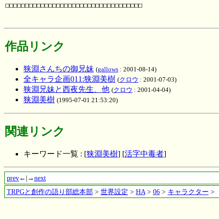
□□□□□□□□□□□□□□□□□□□□□□□□□□□□□□□□□□□

作品リンク
狭淵さんちの御兄妹
(
gallows
: 2001-08-14)
全キャラ企画011:狭淵美樹
(
クロウ
: 2001-07-03)
狭淵兄妹と西夜先生、他
(
クロウ
: 2001-04-04)
狭淵美樹
(1995-07-01 21:53:20)
関連リンク
キーワード一覧 : [
狭淵美樹
] [
活字中毒者
]
prev
←|→
next
TRPGと創作の語り部総本部
>
世界設定
>
HA
>
06
>
キャラクター
>