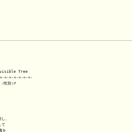
isible Tree

-=-=-=-=-=-=-

☆性別:♂

し、

て

を
