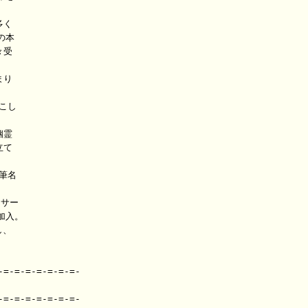
く

本

受

り

し

霊

て

名

サー

加入。

、

=-=-=-=-=-=-=-

=-=-=-=-=-=-=-
