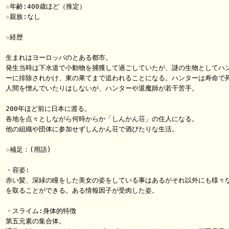
☆年齢:400歳ほど（推定）

☆親族:なし

☆経歴

生まれはヨーロッパのとある都市。

発生当時は下水道で小動物を捕獲して過ごしていたが、謎の生物としてハン
ーに排除されかけ、東の果てまで追われることになる。ハンターは寿命で死
人間を憎んでいたりはしないが、ハンターや退魔師が若干苦手。

200年ほど前に日本に渡る。

各地を点々としながら何時からか「しんかん荘」の住人になる。

他の組織や団体に参加せずしんかん荘で酒びたりな生活。

☆補足：(用語)

・容姿:

赤い髪、深緑の瞳をした美女の姿をしている事はあるがそれ以外にも様々な
を取ることができる。ある情報因子が受肉した姿。

・スライム:身体的特徴

第五元素の集合体。
