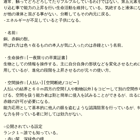
通常、触ってどろどろしてたりプルプルしているわけではない。第五元素を
り込む事で能力の上昇を行い生命活動を維持している。気絶すると液体にな
が他の液体と混ざる事がない。分断してもその内元に戻る。

-エネルギーが不足していると子供になる。

・名前:

銅。赤銅の獣。

呼ばれ方は色々在るものの本人が気に入ったのは赤鐘という名前。

・生命操作:[一夜限りの卒業証書]

生物としての情報を操作する。主に自分自身の形状などを変化させるために
用しているが、進化の段階を上昇させるのが元々の使い方。

・空間操作:[人払い][空間断絶/コピー]

人払いの結界と６０ｍ四方の空間(人や動物以外)をコピーして別の空間作り
げる。空間を扱う能力者は割と簡単に侵入を試みることができるが、出るに
赤鐘の許可が必要になる。

能力応用として基本的に他人の眼を盗むような認識阻害を行っているが、特
な力を持っている者に対しては効力がない。

☆公開されている設定

ランク１～誰でも知っている。

・赤い髪、深緑色の瞳
