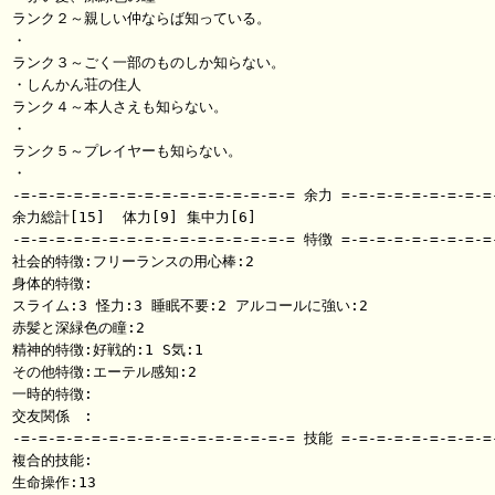
ランク２～親しい仲ならば知っている。

・

ランク３～ごく一部のものしか知らない。

・しんかん荘の住人

ランク４～本人さえも知らない。

・

ランク５～プレイヤーも知らない。

・

-=-=-=-=-=-=-=-=-=-=-=-=-=-=-=-= 余力 =-=-=-=-=-=-=-=-=-
余力総計[15]  体力[9] 集中力[6]

-=-=-=-=-=-=-=-=-=-=-=-=-=-=-=-= 特徴 =-=-=-=-=-=-=-=-=-
社会的特徴:フリーランスの用心棒:2

身体的特徴:

スライム:3 怪力:3 睡眠不要:2 アルコールに強い:2

赤髪と深緑色の瞳:2 

精神的特徴:好戦的:1 S気:1

その他特徴:エーテル感知:2

一時的特徴:

交友関係　:

-=-=-=-=-=-=-=-=-=-=-=-=-=-=-=-= 技能 =-=-=-=-=-=-=-=-=-
複合的技能:

生命操作:13
