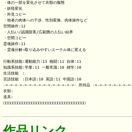
・体の一部を変化させて衣類の擬態

・妖怪変化

・外見コピー

・他者の肉体への干渉、性別変換、肉体操作など

空間操作:12

・人払い/認識阻害/広範囲の人払い結界

・空間コピー

霊魂操作:11

・霊魂分解→取り込みやすいエーテル体に変える

行動系技能:運動能力:13 格闘:11 自律:11

知識系技能:学業:11 一般常識:10 雑学:10

生活技能　:

言語技能　:日本語:10 英語:11 中国語:10

-=-=-=-=-=-=-=-=-=-=-=-=-=-=-=- 所持品 -=-=-=-=-=-=-=-=-
衣類:

道具:

□□□□□□□□□□□□□□□□□□□□□□□□□□□□□□□□□□□

作品リンク