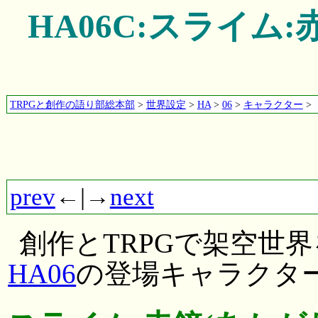
HA06C:スライム
TRPGと創作の語り部総本部
>
世界設定
>
HA
>
06
>
キャラクター
>
prev
←|→
next
創作とTRPGで架空世
HA06
の登場キャラクタ