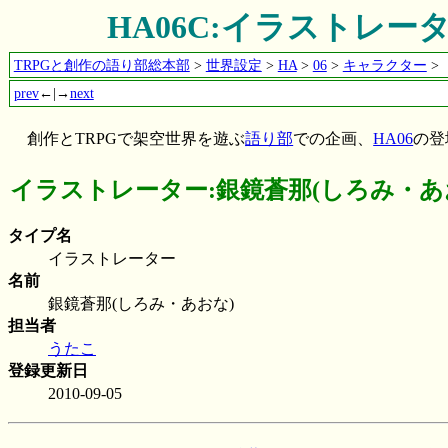
HA06C:イラストレー
TRPGと創作の語り部総本部
>
世界設定
>
HA
>
06
>
キャラクター
>
prev
←|→
next
創作とTRPGで架空世界を遊ぶ
語り部
での企画、
HA06
の登
イラストレーター:銀鏡蒼那(しろみ・あ
タイプ名
イラストレーター
名前
銀鏡蒼那(しろみ・あおな)
担当者
うたこ
登録更新日
2010-09-05