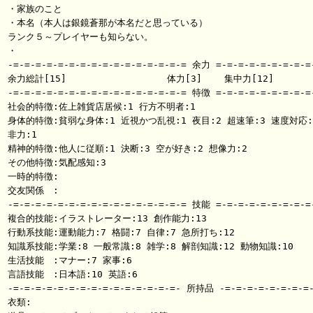
・家族のこと

・本名（本人は銀鏡蒼那が本名だと思っている）

ランク５～プレイヤーも知らない。

・

-=-=-=-=-=-=-=-=-=-=-=-=-=-=-=-= 余力 =-=-=-=-=-=-=-=-=-
余力総計[15]                  体力[3]    集中力[12]

-=-=-=-=-=-=-=-=-=-=-=-=-=-=-=-= 特徴 =-=-=-=-=-=-=-=-=-
社会的特徴:佐上雑貨店居候:1 行方不明者:1

身体的特徴:貧弱な身体:1 近視かつ乱視:1 夜目:2 超速筆:3 速度対応:3
非力:1

精神的特徴:他人に従順:1 決断:3 空が好き:2 想像力:2

その他特徴:気配感知:3

一時的特徴:

交友関係　:

-=-=-=-=-=-=-=-=-=-=-=-=-=-=-=-= 技能 =-=-=-=-=-=-=-=-=-
複合的技能:イラストレーター:13 創作能力:13

行動系技能:運動能力:7 格闘:7 自律:7 急所打ち:12

知識系技能:学業:8 一般常識:8 雑学:8 解剖知識:12 動物知識:10

生活技能　:マナー:7 家事:6

言語技能　:日本語:10 英語:6

-=-=-=-=-=-=-=-=-=-=-=-=-=-=-=- 所持品 -=-=-=-=-=-=-=-=-
衣類:
