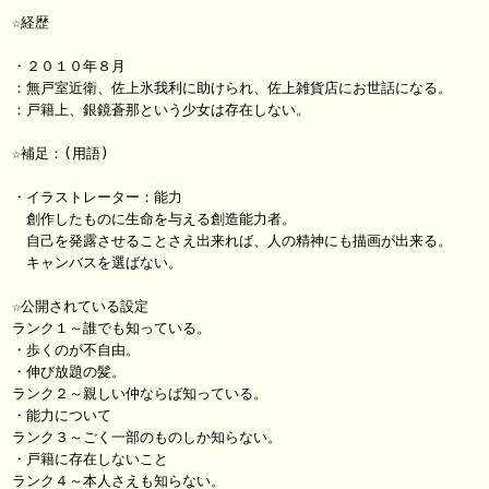
☆経歴

・２０１０年８月

：無戸室近衛、佐上氷我利に助けられ、佐上雑貨店にお世話になる。

：戸籍上、銀鏡蒼那という少女は存在しない。

☆補足：(用語)

・イラストレーター：能力

　創作したものに生命を与える創造能力者。

　自己を発露させることさえ出来れば、人の精神にも描画が出来る。

　キャンバスを選ばない。

☆公開されている設定

ランク１～誰でも知っている。

・歩くのが不自由。

・伸び放題の髪。

ランク２～親しい仲ならば知っている。

・能力について

ランク３～ごく一部のものしか知らない。

・戸籍に存在しないこと

ランク４～本人さえも知らない。
