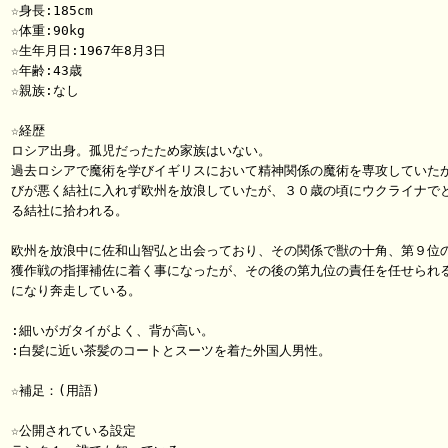
☆身長:185cm

☆体重:90kg

☆生年月日:1967年8月3日

☆年齢:43歳

☆親族:なし

☆経歴

ロシア出身。孤児だったため家族はいない。

過去ロシアで魔術を学びイギリスにおいて精神関係の魔術を専攻していたが
びが悪く結社に入れず欧州を放浪していたが、３０歳の頃にウクライナでと
る結社に拾われる。

欧州を放浪中に佐和山智弘と出会っており、その関係で獣の十角、第９位の
獲作戦の指揮補佐に着く事になったが、その後の第九位の責任を任せられる
になり奔走している。

:細いがガタイがよく、背が高い。

:白髪に近い茶髪のコートとスーツを着た外国人男性。

☆補足：(用語)

☆公開されている設定
