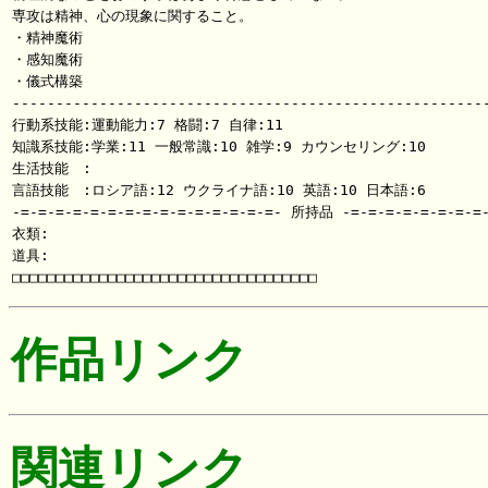
専攻は精神、心の現象に関すること。

・精神魔術

・感知魔術

・儀式構築

-------------------------------------------------------
行動系技能:運動能力:7 格闘:7 自律:11

知識系技能:学業:11 一般常識:10 雑学:9 カウンセリング:10

生活技能　:

言語技能　:ロシア語:12 ウクライナ語:10 英語:10 日本語:6

-=-=-=-=-=-=-=-=-=-=-=-=-=-=-=- 所持品 -=-=-=-=-=-=-=-=-
衣類:

道具:

作品リンク
関連リンク