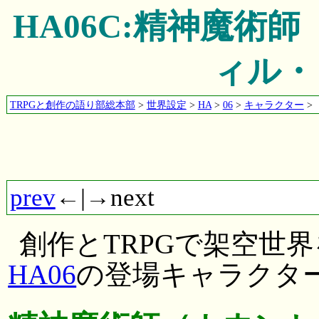
HA06C:精神魔術
ィル・
TRPGと創作の語り部総本部
>
世界設定
>
HA
>
06
>
キャラクター
>
prev
←|→next
創作とTRPGで架空世
HA06
の登場キャラクタ