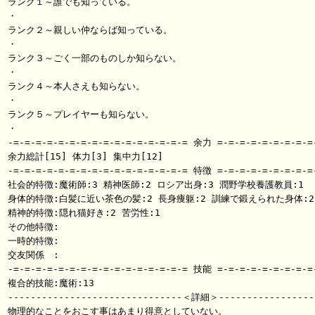
ランク１～誰でも知っている。

・

ランク２～親しい仲ならば知っている。

・

ランク３～ごく一部のものしか知らない。

・

ランク４～本人さえも知らない。

・

ランク５～プレイヤーも知らない。

・

-=-=-=-=-=-=-=-=-=-=-=-=-=-=-=-= 余力 =-=-=-=-=-=-=-=-=-
余力総計[15] 体力[3] 集中力[12]

-=-=-=-=-=-=-=-=-=-=-=-=-=-=-=-= 特徴 =-=-=-=-=-=-=-=-=-
社会的特徴:魔術師:3 精神医師:2 ロシア出身:3 潤野学校養護教員:1

身体的特徴:白髪に近い茶色の髪:2 長身痩躯:2 訓練で鍛えられた身体:2

精神的特徴:隠れ猫好き:2 苦労性:1 

その他特徴:

一時的特徴:

交友関係　:

-=-=-=-=-=-=-=-=-=-=-=-=-=-=-=-= 技能 =-=-=-=-=-=-=-=-=-
複合的技能:魔術:13

-------------------------------＜詳細＞------------------
物理的なことをおこす事はあまり得意としていない。
