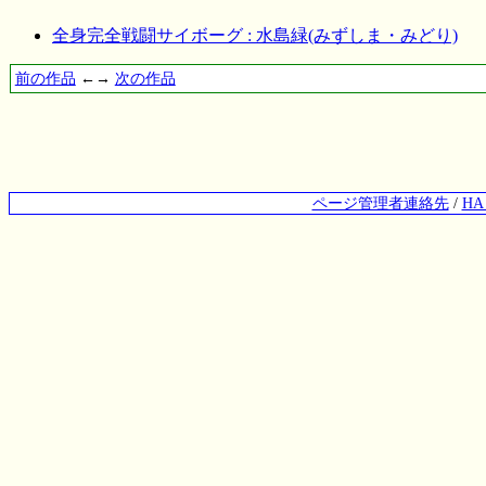
全身完全戦闘サイボーグ : 水島緑(みずしま・みどり)
前の作品
←→
次の作品
ページ管理者連絡先
/
H