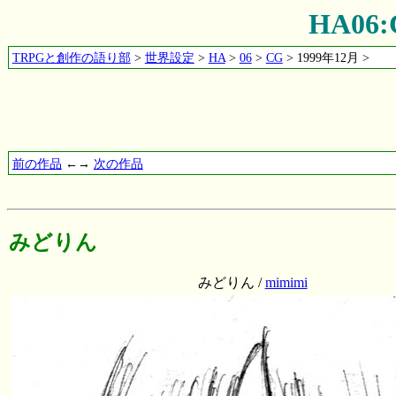
HA06
TRPGと創作の語り部
>
世界設定
>
HA
>
06
>
CG
> 1999年12月 >
前の作品
←→
次の作品
みどりん
みどりん /
mimimi