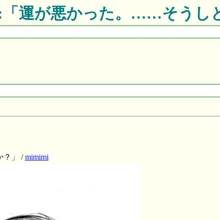
CG:「運が悪かった。……そう
」
？」 /
mimimi