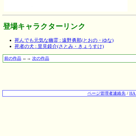
登場キャラクターリンク
死んでも元気な幽霊 : 遠野勇那(とおの・ゆな)
死者の犬 : 里見鏡介(さとみ・きょうすけ)
前の作品
←→
次の作品
ページ管理者連絡先
/
H