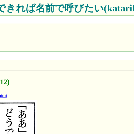
:できれば名前で呼びたい(kataribe-
2)
imi