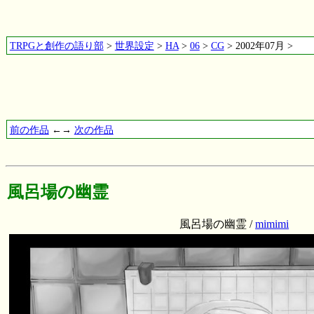
TRPGと創作の語り部
>
世界設定
>
HA
>
06
>
CG
> 2002年07月 >
前の作品
←→
次の作品
風呂場の幽霊
風呂場の幽霊 /
mimimi