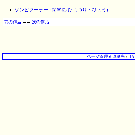
ゾンビクーラー : 閑攣雹(ひまつり・ひょう)
前の作品
←→
次の作品
ページ管理者連絡先
/
H