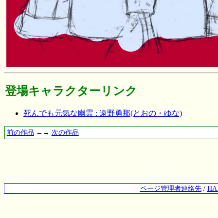
登場キャラクターリンク
死んでも元気な幽霊 : 遠野勇那(とおの・ゆな)
前の作品
←→
次の作品
ページ管理者連絡先
/
H