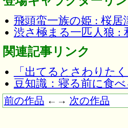
登場キャラクターリン
飛頭蛮一族の姫 : 桜
渋さ極まる一匹人狼 :
関連記事リンク
「出てるとさわりたく
豆知識：寝る前に食べ
前の作品
←→
次の作品