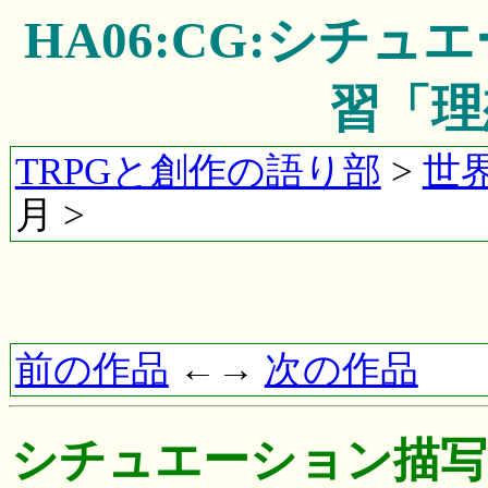
HA06:CG:シチ
習「理
TRPGと創作の語り部
>
世
月 >
前の作品
←→
次の作品
シチュエーション描写