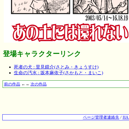
登場キャラクターリンク
死者の犬 : 里見鏡介(さとみ・きょうすけ)
生命の汚水 : 坂本麻依子(さかもと・まいこ)
前の作品
←→
次の作品
ページ管理者連絡先
/
H