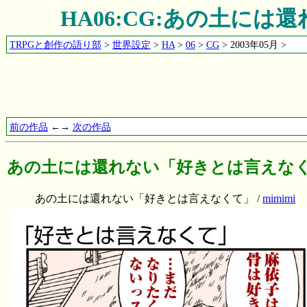
HA06:CG:あの土に
TRPGと創作の語り部
>
世界設定
>
HA
>
06
>
CG
> 2003年05月 >
前の作品
←→
次の作品
あの土には還れない「好きとは言えな
あの土には還れない「好きとは言えなくて」 /
mimimi