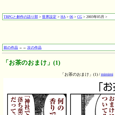
TRPGと創作の語り部
>
世界設定
>
HA
>
06
>
CG
> 2003年05月 >
前の作品
←→
次の作品
「お茶のおまけ」(1)
「お茶のおまけ」(1) /
mimimi