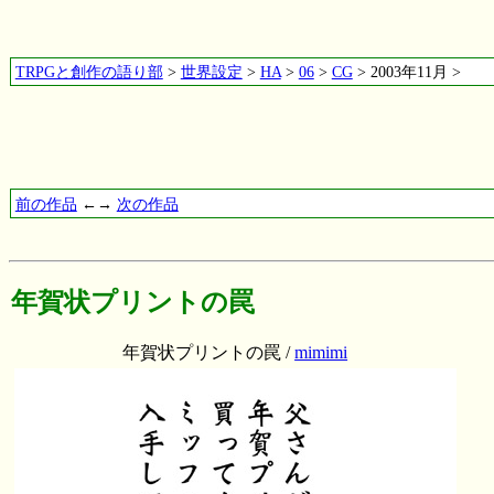
TRPGと創作の語り部
>
世界設定
>
HA
>
06
>
CG
> 2003年11月 >
前の作品
←→
次の作品
年賀状プリントの罠
年賀状プリントの罠 /
mimimi