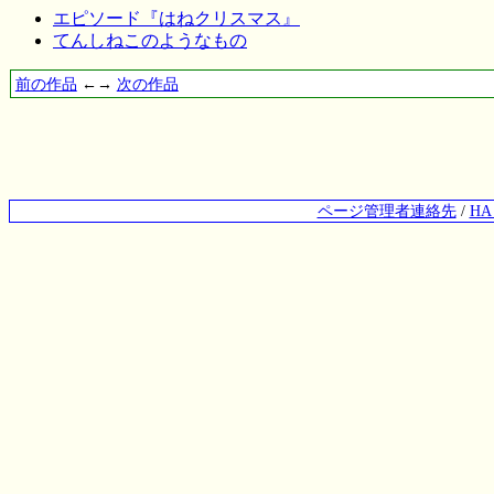
エピソード『はねクリスマス』
てんしねこのようなもの
前の作品
←→
次の作品
ページ管理者連絡先
/
H