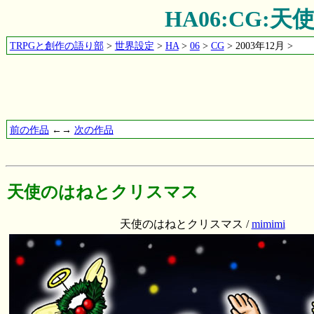
HA06:CG
TRPGと創作の語り部
>
世界設定
>
HA
>
06
>
CG
> 2003年12月 >
前の作品
←→
次の作品
天使のはねとクリスマス
天使のはねとクリスマス /
mimimi