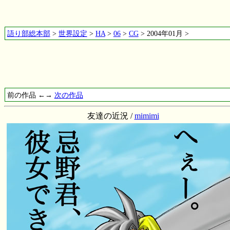
語り部総本部
>
世界設定
>
HA
>
06
>
CG
> 2004年01月 >
前の作品 ←→
次の作品
友達の近況 /
mimimi