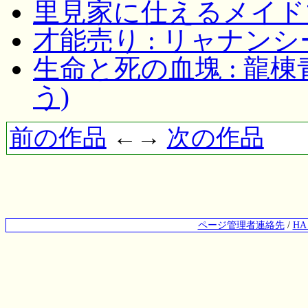
里見家に仕えるメイドマ
才能売り : リャナンシ
生命と死の血塊 : 龍
う)
前の作品
←→
次の作品
ページ管理者連絡先
/
H