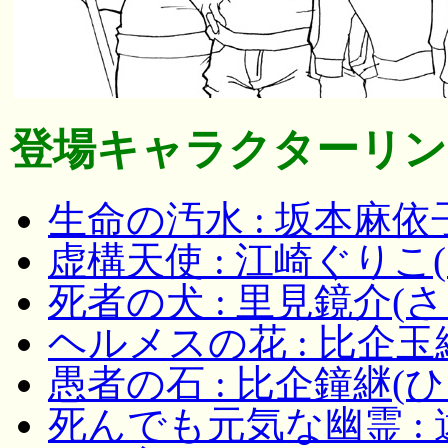
登場キャラクターリン
生命の汚水 : 坂本麻
虚構天使 : 江崎ぐり
死者の犬 : 里見鏡介(
ヘルメスの花 : 比企玉
愚者の石 : 比企鐘継(
死んでも元気な幽霊 :