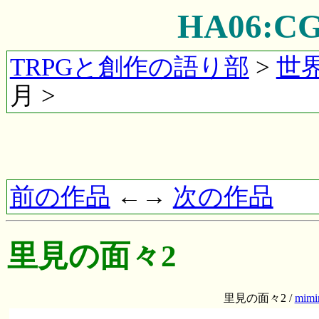
HA06:
TRPGと創作の語り部
>
世
月 >
前の作品
←→
次の作品
里見の面々2
里見の面々2 /
mimi