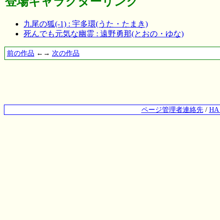
登場キャラクターリンク
九尾の狐(-1) : 宇多環(うた・たまき)
死んでも元気な幽霊 : 遠野勇那(とおの・ゆな)
前の作品
←→
次の作品
ページ管理者連絡先
/
H