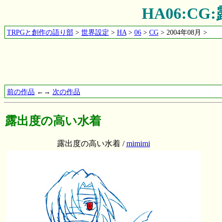
HA06:C
TRPGと創作の語り部
>
世界設定
>
HA
>
06
>
CG
> 2004年08月 >
前の作品
←→
次の作品
露出度の高い水着
露出度の高い水着 /
mimimi