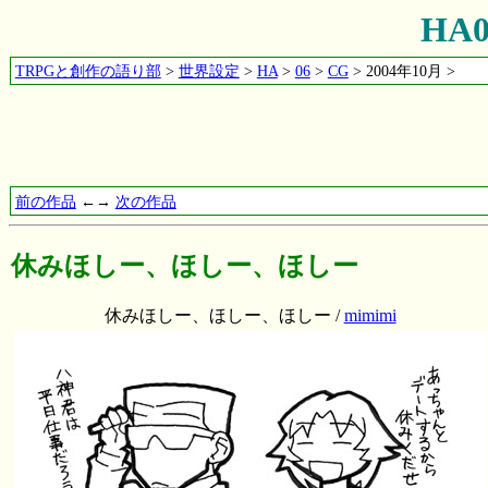
HA
TRPGと創作の語り部
>
世界設定
>
HA
>
06
>
CG
> 2004年10月 >
前の作品
←→
次の作品
休みほしー、ほしー、ほしー
休みほしー、ほしー、ほしー /
mimimi