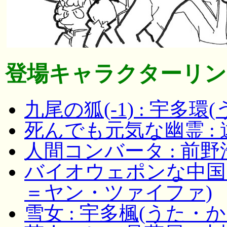
登場キャラクターリン
九尾の狐(-1) : 宇多
死んでも元気な幽霊 :
人間コンバータ : 前野
バイオウェポンな中国ム
＝ヤン・ツァイファ)
雪女 : 宇多楓(うた・か