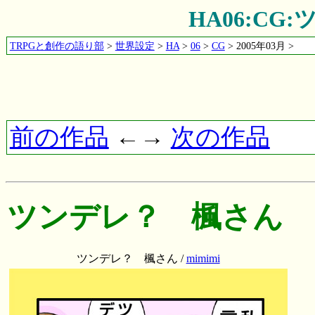
HA06:C
TRPGと創作の語り部
>
世界設定
>
HA
>
06
>
CG
> 2005年03月 >
前の作品
←→
次の作品
ツンデレ？ 楓さん
ツンデレ？ 楓さん /
mimimi