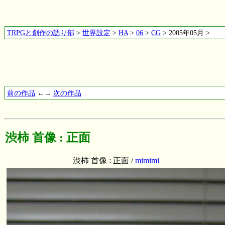
TRPGと創作の語り部
>
世界設定
>
HA
>
06
>
CG
> 2005年05月 >
前の作品
←→
次の作品
渋柿 首像 : 正面
渋柿 首像 : 正面 /
mimimi