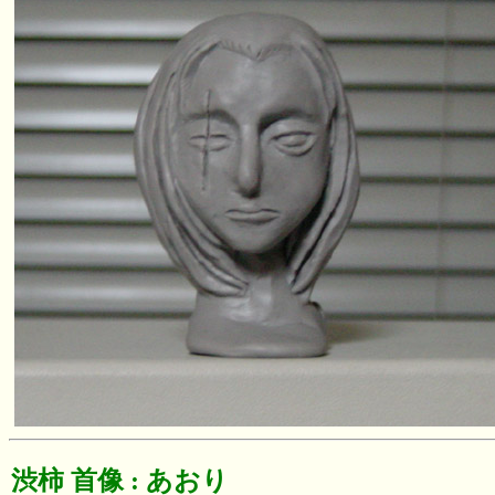
渋柿 首像 : あおり