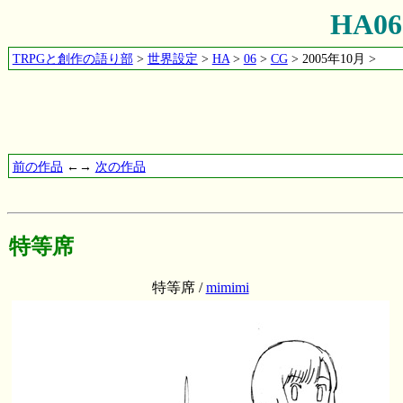
HA0
TRPGと創作の語り部
>
世界設定
>
HA
>
06
>
CG
> 2005年10月 >
前の作品
←→
次の作品
特等席
特等席 /
mimimi