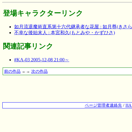
登場キャラクターリンク
如月流退魔術直系第十六代継承者な花屋 : 如月尊(きさ
不幸な後始末人 : 本宮和久(もとみや・かずひさ)
関連記事リンク
#KA-03 2005-12-08 21:00～
前の作品
←→
次の作品
ページ管理者連絡先
/
H