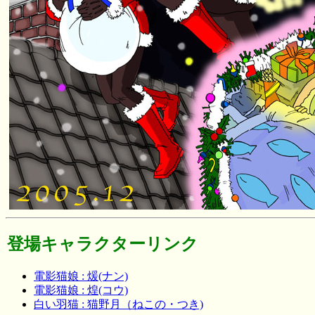
登場キャラクターリンク
電影猫娘 : 煖(ナン)
電影猫娘 : 煌(コウ)
白い羽猫 : 猫野月（ねこの・つき)