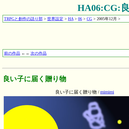
HA06:C
TRPGと創作の語り部
>
世界設定
>
HA
>
06
>
CG
> 2005年12月 >
前の作品
←→
次の作品
良い子に届く贈り物
良い子に届く贈り物 /
mimimi