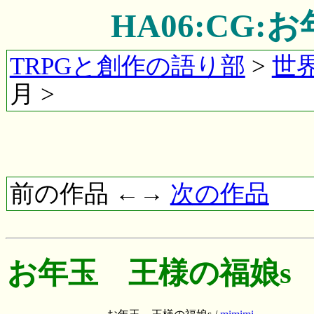
HA06:CG
TRPGと創作の語り部
>
世
月 >
前の作品 ←→
次の作品
お年玉 王様の福娘s