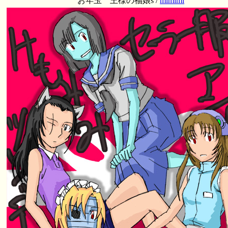
お年玉 王様の福娘s /
mimimi