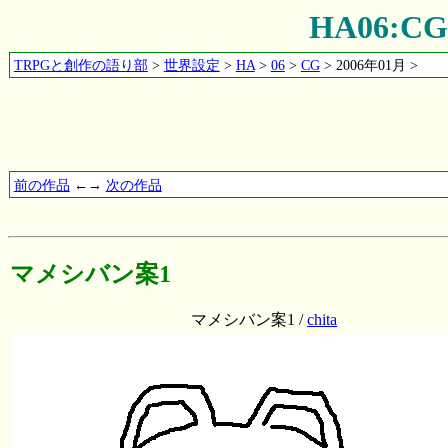
HA06:
TRPGと創作の語り部
>
世界設定
>
HA
>
06
>
CG
> 2006年01月 >
前の作品
←→
次の作品
マメシバン案1
マメシバン案1 /
chita