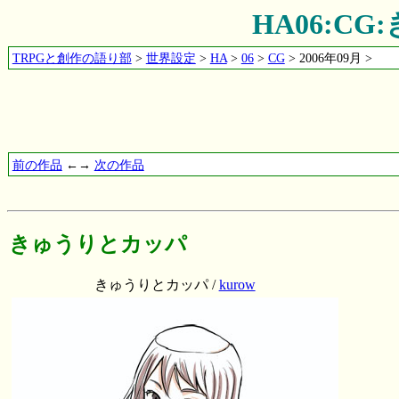
HA06:C
TRPGと創作の語り部
>
世界設定
>
HA
>
06
>
CG
> 2006年09月 >
前の作品
←→
次の作品
きゅうりとカッパ
きゅうりとカッパ /
kurow