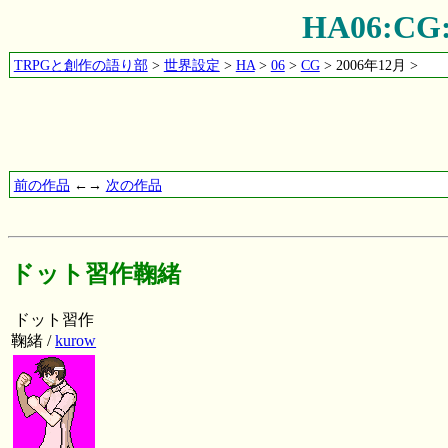
HA06:
TRPGと創作の語り部
>
世界設定
>
HA
>
06
>
CG
> 2006年12月 >
前の作品
←→
次の作品
ドット習作鞠緒
ドット習作
鞠緒 /
kurow