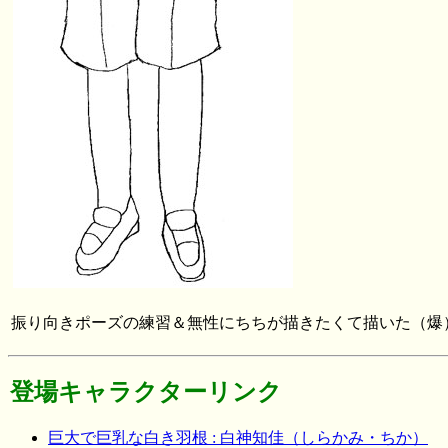
振り向きポーズの練習＆無性にちちが描きたくて描いた（爆
登場キャラクターリンク
巨大で巨乳な白き羽根 : 白神知佳（しらかみ・ちか）