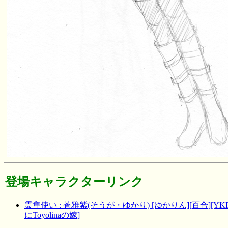
登場キャラクターリンク
霊隼使い : 蒼雅紫(そうが・ゆかり) [ゆかりん][百合][
にToyolinaの嫁]