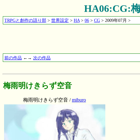
HA06:C
TRPGと創作の語り部
>
世界設定
>
HA
>
06
>
CG
> 2009年07月 >
前の作品
←→
次の作品
梅雨明けきらず空音
梅雨明けきらず空音 /
miburo