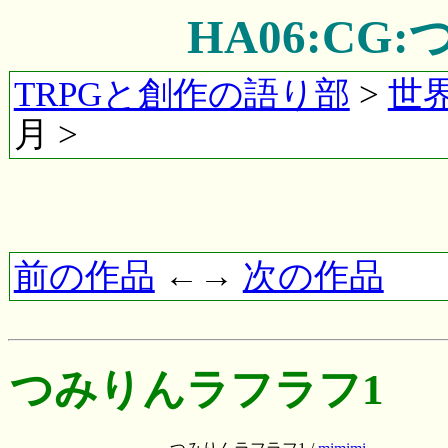
HA06:C
TRPGと創作の語り部
>
世
月 >
前の作品
←→
次の作品
つみりんラフラフ1