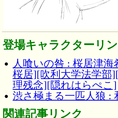
登場キャラクターリン
人喰いの咎 : 桜居津海
桜居][吹利大学法学部][
理残念][隠れはらぺこ]
渋さ極まる一匹人狼 :
関連記事リンク