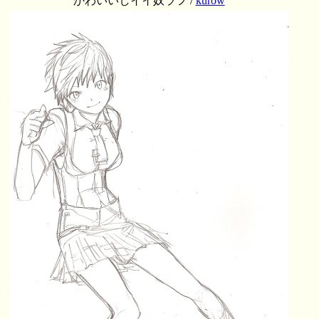
かわいいしイイ奴ラフ /
kurow