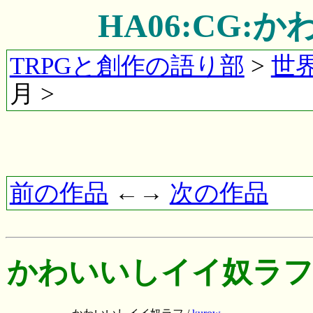
HA06:CG
TRPGと創作の語り部
>
世
月 >
前の作品
←→
次の作品
かわいいしイイ奴ラ