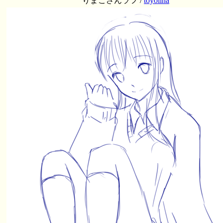
りまこさんラフ /
toyolina