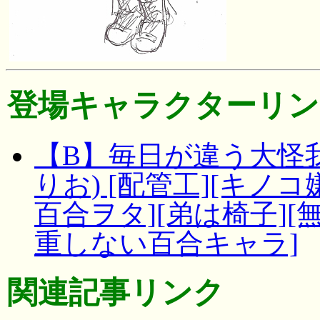
登場キャラクターリン
【B】毎日が違う大怪我
りお) [配管工][キノ
百合ヲタ][弟は椅子][
重しない百合キャラ]
関連記事リンク