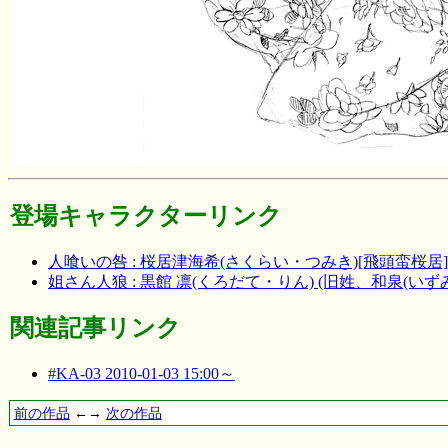
登場キャラクターリンク
人喰いの咎 : 桜居津海希(さくらい・つみき)[飛頭蛮桜居]
姐さん人狼 : 黒館 凛(くろだて・りん) (旧姓、和泉(いず
関連記事リンク
#KA-03 2010-01-03 15:00～
前の作品
←→
次の作品