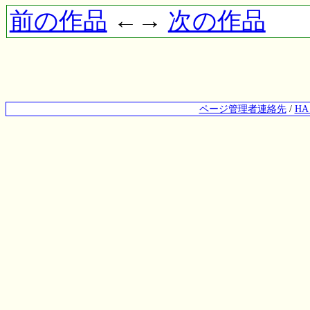
前の作品
←→
次の作品
ページ管理者連絡先
/
H