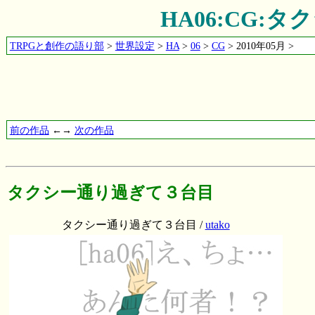
HA06:CG:
TRPGと創作の語り部
>
世界設定
>
HA
>
06
>
CG
> 2010年05月 >
前の作品
←→
次の作品
タクシー通り過ぎて３台目
タクシー通り過ぎて３台目 /
utako