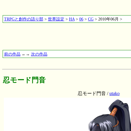
TRPGと創作の語り部
>
世界設定
>
HA
>
06
>
CG
> 2010年06月 >
前の作品
←→
次の作品
忍モード門音
忍モード門音 /
utako