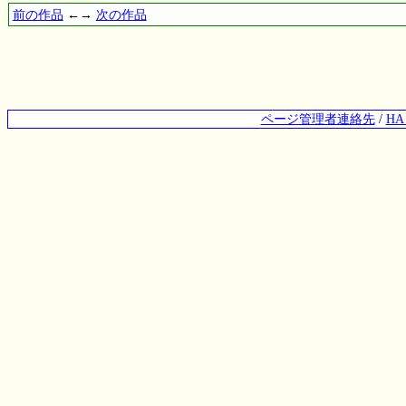
前の作品
←→
次の作品
ページ管理者連絡先
/
H