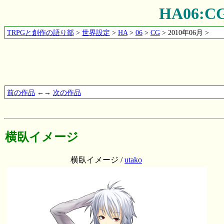
HA06:
TRPGと創作の語り部
>
世界設定
>
HA
>
06
>
CG
> 2010年06月 >
前の作品
←→
次の作品
横臥イメージ
横臥イメージ /
utako