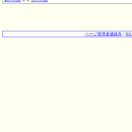
前の作品
←→
次の作品
ページ管理者連絡先
/
H