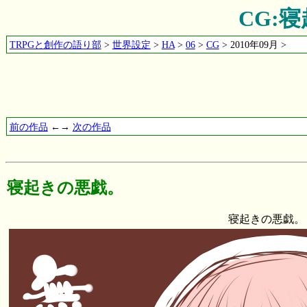
CG:
TRPGと創作の語り部
>
世界設定
>
HA
>
06
>
CG
> 2010年09月 >
前の作品
←→
次の作品
寝起きの悪戯。
寝起きの悪戯。 