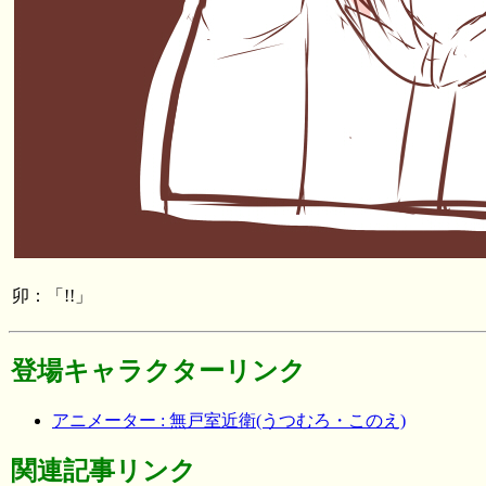
卯：「!!」
登場キャラクターリンク
アニメーター : 無戸室近衛(うつむろ・このえ)
関連記事リンク