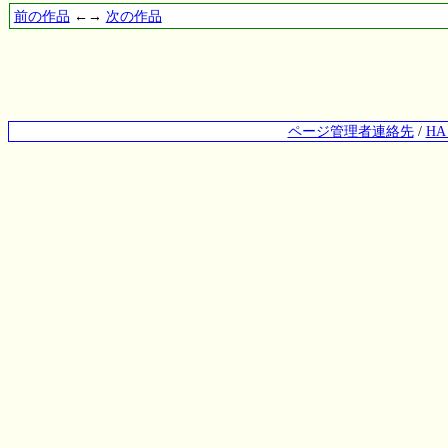
前の作品
←→
次の作品
ページ管理者連絡先
/
H