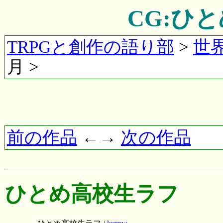
CG:ひ
TRPGと創作の語り部
>
世
月 >
前の作品
←→
次の作品
ひとめ高校生ラフ