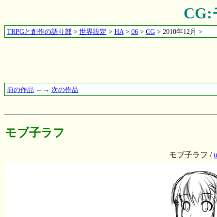
CG
TRPGと創作の語り部
>
世界設定
>
HA
>
06
>
CG
> 2010年12月 >
前の作品
←→
次の作品
モブ子ラフ
モブ子ラフ /